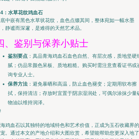
图4：水草花纹鸡血石
基底中嵌有黑色水草状花纹，血色点缀其间，整体宛如一幅水墨
画，静谧而深邃，是难得的天然艺术品。
四、鉴别与保养小贴士
鉴别要点
：真品青海鸡血石血色自然、有层次感，质地坚硬
腻；仿品常颜色呆板、质地粗糙。购买时需注意查看证书或
询专业人士。
保养方法
：避免暴晒和高温，防止血色褪变；定期用软布擦
拭，保持清洁；存放时宜置于阴凉湿润处，可偶尔涂抹少量
物油以维持润泽。
#
青海鸡血石以其独特的地域特色和艺术价值，正成为玉石收藏界
新宠。通过本文的产地介绍和大图欣赏，希望能帮助您更深入地