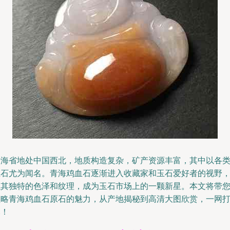
青海省地处中国西北，地质构造复杂，矿产资源丰富，其中以各
玉石尤为闻名。青海鸡血石逐渐进入收藏家和玉石爱好者的视野
以其独特的色泽和纹理，成为玉石市场上的一颗新星。本文将带
领略青海鸡血石原石的魅力，从产地揭秘到高清大图欣赏，一网
尽！