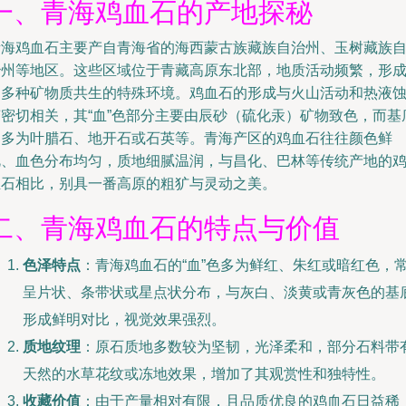
一、青海鸡血石的产地探秘
青海鸡血石主要产自青海省的海西蒙古族藏族自治州、玉树藏族
治州等地区。这些区域位于青藏高原东北部，地质活动频繁，形
了多种矿物质共生的特殊环境。鸡血石的形成与火山活动和热液
变密切相关，其“血”色部分主要由辰砂（硫化汞）矿物致色，而基
则多为叶腊石、地开石或石英等。青海产区的鸡血石往往颜色鲜
艳、血色分布均匀，质地细腻温润，与昌化、巴林等传统产地的
血石相比，别具一番高原的粗犷与灵动之美。
二、青海鸡血石的特点与价值
色泽特点
：青海鸡血石的“血”色多为鲜红、朱红或暗红色，
呈片状、条带状或星点状分布，与灰白、淡黄或青灰色的基
形成鲜明对比，视觉效果强烈。
质地纹理
：原石质地多数较为坚韧，光泽柔和，部分石料带
天然的水草花纹或冻地效果，增加了其观赏性和独特性。
收藏价值
：由于产量相对有限，且品质优良的鸡血石日益稀