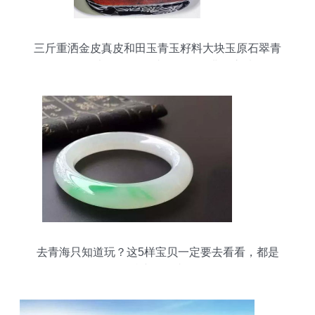
三斤重洒金皮真皮和田玉青玉籽料大块玉原石翠青
玉天然大玉石摆件 青海玉石的非凡之选
去青海只知道玩？这5样宝贝一定要去看看，都是
有名的特产——青海玉石