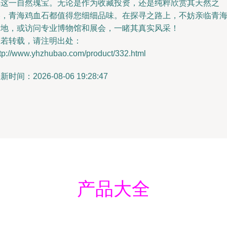
解这一自然瑰宝。无论是作为收藏投资，还是纯粹欣赏其天然之
美，青海鸡血石都值得您细细品味。在探寻之路上，不妨亲临青
产地，或访问专业博物馆和展会，一睹其真实风采！
如若转载，请注明出处：
ttp://www.yhzhubao.com/product/332.html
新时间：2026-08-06 19:28:47
产品大全