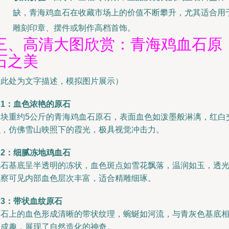
缺，青海鸡血石在收藏市场上的价值不断攀升，尤其适合用
雕刻印章、摆件或制作高档首饰。
三、高清大图欣赏：青海鸡血石原
石之美
（此处为文字描述，模拟图片展示）
图1：血色浓艳的原石
一块重约5公斤的青海鸡血石原石，表面血色如泼墨般淋漓，红白
织，仿佛雪山映照下的霞光，极具视觉冲击力。
图2：细腻冻地鸡血石
此石基底呈半透明的冻状，血色斑点如雪花飘落，温润如玉，透
观察可见内部血色层次丰富，适合精雕细琢。
图3：带状血纹原石
原石上的血色形成清晰的带状纹理，蜿蜒如河流，与青灰色基底
映成趣，展现了自然造化的神奇。